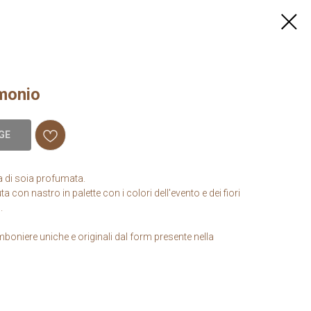
monio
GE
a di soia profumata.
a con nastro in palette con i colori dell'evento e dei fiori
.
boniere uniche e originali dal form presente nella