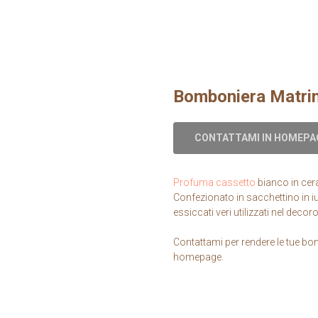
Bomboniera Matri
CONTATTAMI IN HOMEPA
Profuma cassetto
bianco in cer
Confezionato in sacchettino in iut
essiccati veri utilizzati nel decoro
Contattami per rendere le tue bom
homepage.