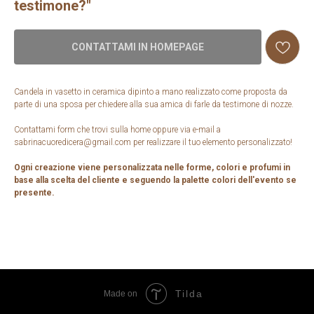
testimone?"
CONTATTAMI IN HOMEPAGE
Candela in vasetto in ceramica dipinto a mano realizzato come proposta da
parte di una sposa per chiedere alla sua amica di farle da testimone di nozze.
Contattami form che trovi sulla home oppure via e-mail a
sabrinacuoredicera@gmail.com per realizzare il tuo elemento personalizzato!
Ogni creazione viene personalizzata nelle forme, colori e profumi in
base alla scelta del cliente e seguendo la palette colori dell'evento se
presente.
Tilda
Made on